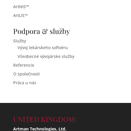
ArtNIS™
ArtLIS™
Podpora & služby
Služby
Vývoj lekárskeho softvéru
Všeobecné vývojárske služby
Referencie
O spoločnosti
Práca u nás
UNITED KINGDOM:
Artman Technologies, Ltd.